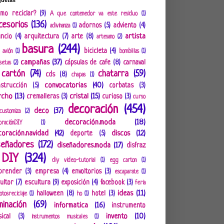
quetas
mo reciclar?
(9)
A que contenedor va este residuo
(1)
cesorios
(136)
adornos
(5)
adviento
(4)
adivinanza
(1)
artista
ncio
(4)
arquitectura
(7)
arte
(8)
artesano
(2)
basura
(244)
bicicleta
(4)
avión
(1)
bombillas
(1)
campañas
(37)
cápsulas de cafe
(8)
carnaval
setas
(2)
cartón
(74)
chatarra
(59)
cds
(8)
chapas
(1)
convocatorias
(40)
strucción
(5)
corbatas
(3)
rcho
(13)
cristal
(15)
cremalleras
(3)
curioso
(3)
curso
decoración
(454)
deco
(37)
customiza
(2)
decoración.moda
(18)
ración.DIY
(1)
coración.navidad
(42)
discos
(12)
deporte
(5)
señadores
(172)
diseñadores.moda
(17)
disfraz
DIY
(324)
diy video-tutorial
(1)
egg carton
(1)
prender
(3)
empresa
(4)
envoltorios
(3)
escaparate
(1)
ultor
(7)
escultura
(9)
exposición
(4)
facebook
(3)
feria
ideas
(11)
halloween
(8)
hotel
(3)
otosreciclaje
(1)
ho
(1)
uminación
(69)
informatica
(16)
instrumento
invento
(10)
ical
(3)
instrumentos musicales
(1)