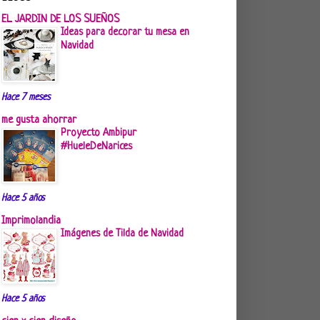
EL JARDIN DE LOS SUEÑOS
Ideas para decorar tu mesa en
Navidad
Hace 7 meses
me gusta ahorrar
Proyecto Ambipur
#HueleDeNarices
Hace 5 años
Imprimolandia
Imágenes de Tilda de Navidad
Hace 5 años