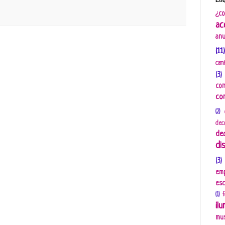
Eti
¿co
ac
anu
(11)
cami
(3)
con
co
(2)
deco
de
di
(3)
em
esc
(1)
f
il
mus