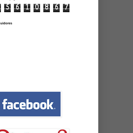
5
6
1
0
8
6
7
uidores