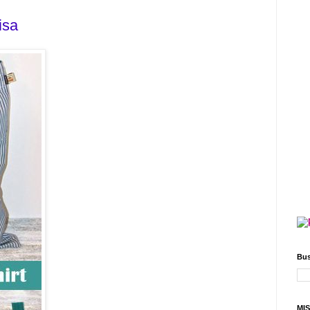
isa
Bus
MI