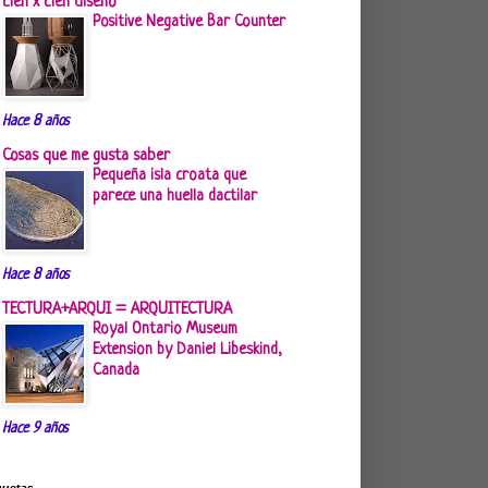
cien x cien diseño
Positive Negative Bar Counter
Hace 8 años
Cosas que me gusta saber
Pequeña isla croata que
parece una huella dactilar
Hace 8 años
TECTURA+ARQUI = ARQUITECTURA
Royal Ontario Museum
Extension by Daniel Libeskind,
Canada
Hace 9 años