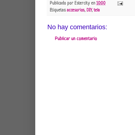
Publicado por
Estercity
en
10:00
Etiquetas:
accesorios
,
DIY
,
tela
No hay comentarios:
Publicar un comentario