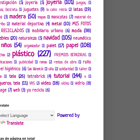
joyería
(101)
estigación
(5)
joyeria
(5)
juegos;
(1)
latas
(19)
juguetes
(9)
os; bicicleta
(1)
la calle reicla
(2)
madera
(50)
ro
(3)
mascotas
(7)
mapas
(1)
material de
metal
(10)
material deportivo
(4)
MIS FOTOS
ribo
(2)
moda
(38)
 RECICLADOS
(3)
mobiliario urbano
(6)
navidad
(105)
ebles
(20)
naturaleza
(5)
neumático
niños
(54)
papel
(108)
palet
(17)
organizador
(1)
plástico
(227)
chas
(2)
PREMIOS BITACORAS
(1)
rollo
icaciones
(1)
publicidad
(1)
ramas
(2)
restos de obra
(1)
el higiénico
(6)
San Valentín
(1)
silla
(2)
solidaridad
(1)
taller
(1)
tutorial
(144)
tela
(26)
tetrabrick
(4)
ón
(1)
v
(1)
ueros. tela
(11)
video
(18)
vidrio
(8)
VHS
(2)
vídeo
(1)
tage
(7)
web
(3)
yo reciclo
(6)
nslate
Powered by
Translate
tas de página en total