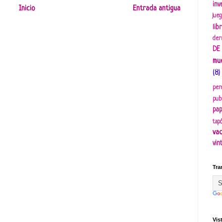
inv
Inicio
Entrada antigua
jueg
lib
der
DE
mu
(8)
per
publ
pap
tap
vaq
vin
Tra
Vis